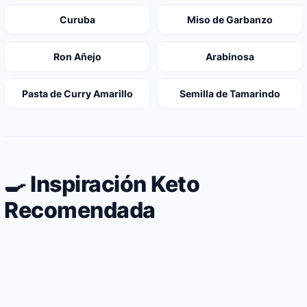
Curuba
Miso de Garbanzo
Ron Añejo
Arabinosa
Pasta de Curry Amarillo
Semilla de Tamarindo
🍳 Inspiración Keto
Recomendada
Cordon Bleu Keto de Pechuga Rellena Hecho
Langosta Cetogénica a la Parrilla con
en Freidora de Aire
Champiñones portobello enteros asados
Mantequilla Clarificada (Ghee)