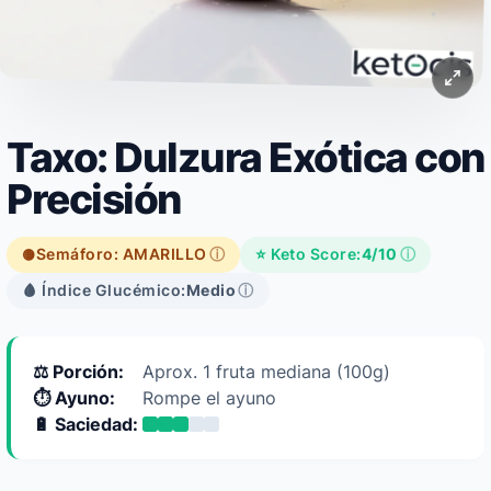
Taxo: Dulzura Exótica con
Precisión
Semáforo: AMARILLO
ⓘ
⭐ Keto Score:
4/10
ⓘ
🟡
🩸 Índice Glucémico:
Medio
ⓘ
⚖️ Porción:
Aprox. 1 fruta mediana (100g)
⏱️ Ayuno:
Rompe el ayuno
🔋 Saciedad: