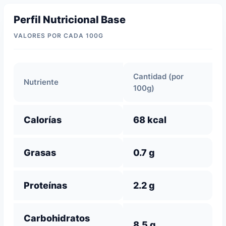
Perfil Nutricional Base
VALORES POR CADA 100G
Cantidad (por
Nutriente
100g)
Calorías
68 kcal
Grasas
0.7 g
Proteínas
2.2 g
Carbohidratos
8.5 g