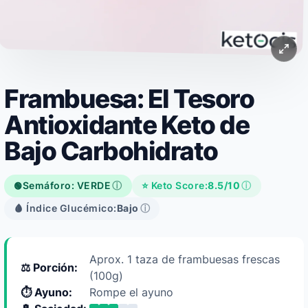
Frambuesa: El Tesoro
Antioxidante Keto de
Bajo Carbohidrato
Semáforo: VERDE
ⓘ
⭐ Keto Score:
8.5/10
ⓘ
🟢
🩸 Índice Glucémico:
Bajo
ⓘ
Aprox. 1 taza de frambuesas frescas
⚖️ Porción:
(100g)
⏱️ Ayuno:
Rompe el ayuno