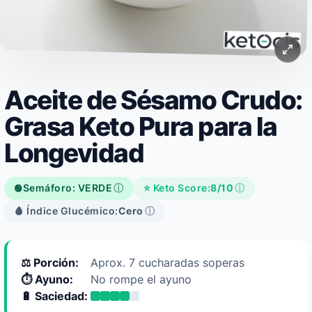
Aceite de Sésamo Crudo:
Grasa Keto Pura para la
Longevidad
Semáforo: VERDE
ⓘ
⭐ Keto Score:
8/10
ⓘ
🟢
🩸 Índice Glucémico:
Cero
ⓘ
⚖️ Porción:
Aprox. 7 cucharadas soperas
⏱️ Ayuno:
No rompe el ayuno
🔋 Saciedad: