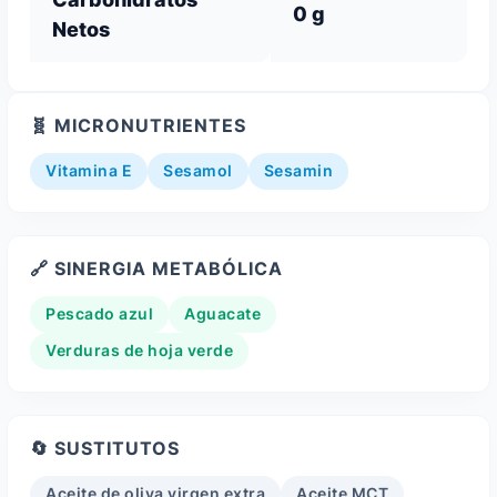
0 g
Netos
🧬 MICRONUTRIENTES
Vitamina E
Sesamol
Sesamin
🔗 SINERGIA METABÓLICA
Pescado azul
Aguacate
Verduras de hoja verde
🔄 SUSTITUTOS
Aceite de oliva virgen extra
Aceite MCT