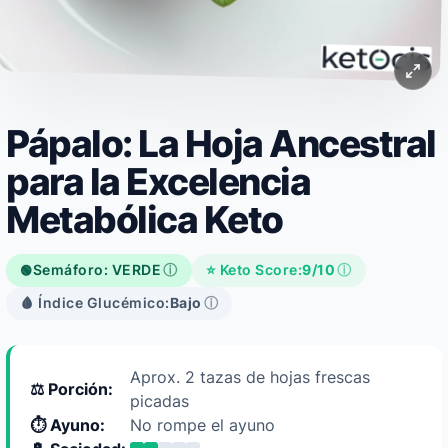
Pápalo: La Hoja Ancestral
para la Excelencia
Metabólica Keto
Semáforo: VERDE
ⓘ
⭐ Keto Score:
9/10
ⓘ
🟢
🩸 Índice Glucémico:
Bajo
ⓘ
Aprox. 2 tazas de hojas frescas
⚖️ Porción:
picadas
⏱️ Ayuno:
No rompe el ayuno