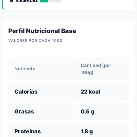
🔋 Saciedad:
Perfil Nutricional Base
VALORES POR CADA 100G
Cantidad (por
Nutriente
100g)
Calorías
22 kcal
Grasas
0.5 g
Proteínas
1.8 g