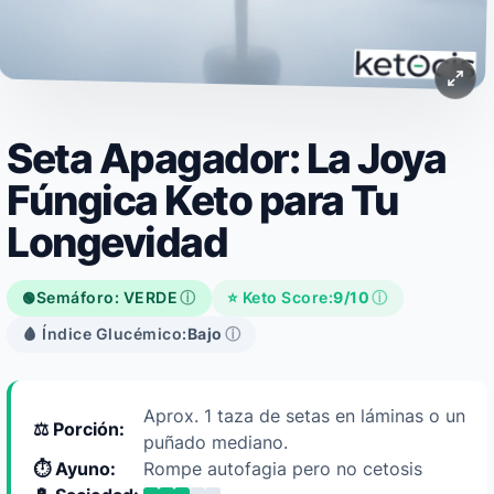
Seta Apagador: La Joya
Fúngica Keto para Tu
Longevidad
Semáforo: VERDE
ⓘ
⭐ Keto Score:
9/10
ⓘ
🟢
🩸 Índice Glucémico:
Bajo
ⓘ
Aprox. 1 taza de setas en láminas o un
⚖️ Porción:
puñado mediano.
⏱️ Ayuno:
Rompe autofagia pero no cetosis