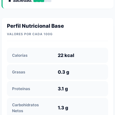
🔋 Saciedad:
Perfil Nutricional Base
VALORES POR CADA 100G
22 kcal
Calorías
0.3 g
Grasas
3.1 g
Proteínas
Carbohidratos
1.3 g
Netos