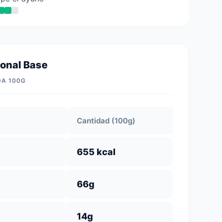
ional Base
DA 100G
Cantidad (100g)
655 kcal
66g
14g