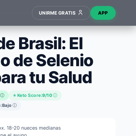
UNIRME GRATIS
APP
e Brasil: El
o de Selenio
ara tu Salud
ⓘ
⭐ Keto Score:
9/10
ⓘ
:
Bajo
ⓘ
ox. 18-20 nueces medianas
pe el ayuno