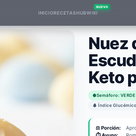
NUEVO
INICIO
RECETAS
HUB
WIKI
Nuez d
Escud
Keto p
Semáforo: VERDE
🟢
🩸 Índice Glucémico
⚖️ Porción:
Apr
⏱️ Ayuno:
Rom