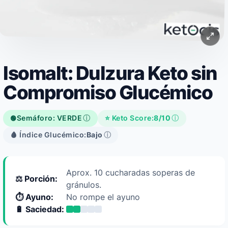
Isomalt: Dulzura Keto sin
Compromiso Glucémico
Semáforo: VERDE
ⓘ
⭐ Keto Score:
8/10
ⓘ
🟢
🩸 Índice Glucémico:
Bajo
ⓘ
Aprox. 10 cucharadas soperas de
⚖️ Porción:
gránulos.
⏱️ Ayuno:
No rompe el ayuno
🔋 Saciedad: