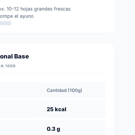
x. 10-12 hojas grandes frescas
rompe el ayuno
ional Base
DA 100G
Cantidad (100g)
25 kcal
0.3 g