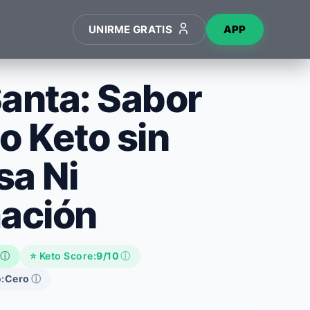
UNIRME GRATIS
APP
Santa: Sabor
o Keto sin
sa Ni
mación
ⓘ
⭐ Keto Score:
9/10
ⓘ
:
Cero
ⓘ