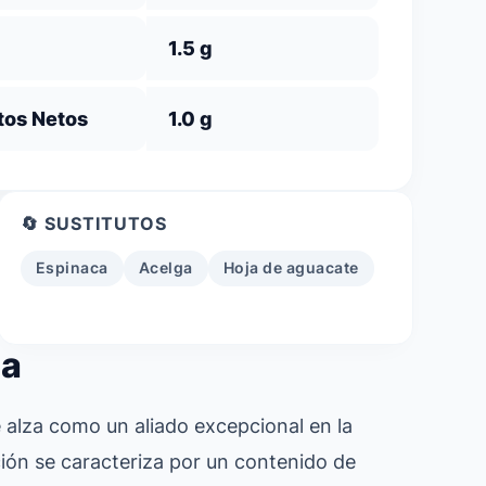
1.5 g
tos Netos
1.0 g
🔄 SUSTITUTOS
Espinaca
Acelga
Hoja de aguacate
ta
e alza como un aliado excepcional en la
ión se caracteriza por un contenido de