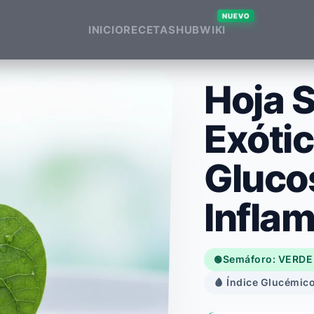
NUEVO
INICIO
RECETAS
HUB
WIKI
Hoja 
Exótic
Gluco
Infla
Semáforo: VERDE
🟢
🩸 Índice Glucémico