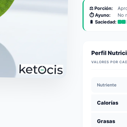
⚖️ Porción:
Apro
⏱️ Ayuno:
No 
🔋 Saciedad:
Perfil Nutric
VALORES POR CA
Nutriente
Calorías
Grasas