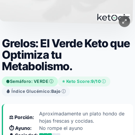
Grelos: El Verde Keto que
Optimiza tu
Metabolismo.
Semáforo: VERDE
ⓘ
⭐ Keto Score:
9/10
ⓘ
🟢
🩸 Índice Glucémico:
Bajo
ⓘ
Aproximadamente un plato hondo de
⚖️ Porción:
hojas frescas y cocidas.
⏱️ Ayuno:
No rompe el ayuno