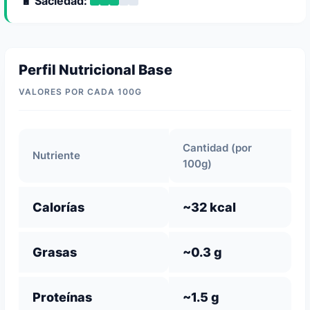
🔋 Saciedad:
Perfil Nutricional Base
VALORES POR CADA 100G
Cantidad (por
Nutriente
100g)
Calorías
~32 kcal
Grasas
~0.3 g
Proteínas
~1.5 g