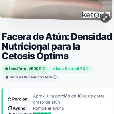
Facera de Atún: Densidad
Nutricional para la
Cetosis Óptima
Semáforo: VERDE
ⓘ
⭐ Keto Score:
9/10
ⓘ
🟢
🩸 Índice Glucémico:
Cero
ⓘ
Aprox. una porción de 100g de corte
⚖️ Porción:
graso de atún
⏱️ Ayuno:
Rompe el ayuno