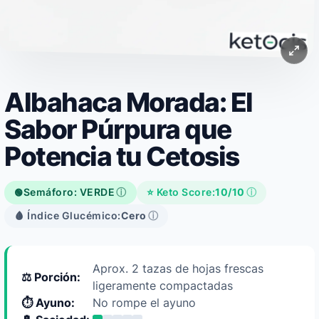
Albahaca Morada: El
Sabor Púrpura que
Potencia tu Cetosis
Semáforo: VERDE
ⓘ
⭐ Keto Score:
10/10
ⓘ
🟢
🩸 Índice Glucémico:
Cero
ⓘ
Aprox. 2 tazas de hojas frescas
⚖️ Porción:
ligeramente compactadas
⏱️ Ayuno:
No rompe el ayuno