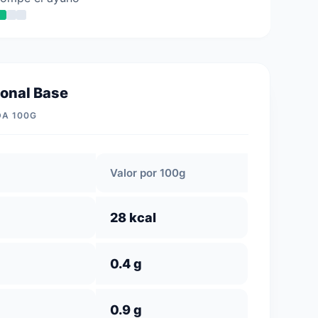
ional Base
DA 100G
Valor por 100g
28 kcal
0.4 g
0.9 g