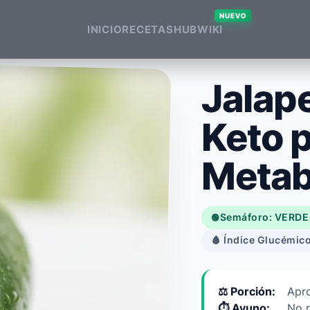
NUEVO
INICIO
RECETAS
HUB
WIKI
Jalap
Keto p
Metab
Semáforo: VERDE
🟢
🩸 Índice Glucémico
⚖️ Porción:
Apro
⏱️ Ayuno:
No 