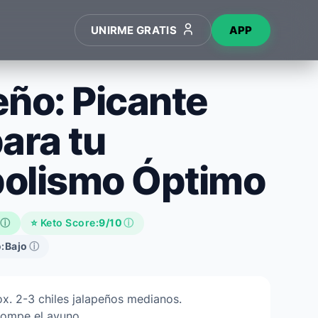
UNIRME GRATIS
APP
eño: Picante
ara tu
olismo Óptimo
ⓘ
⭐ Keto Score:
9/10
ⓘ
:
Bajo
ⓘ
x. 2-3 chiles jalapeños medianos.
rompe el ayuno