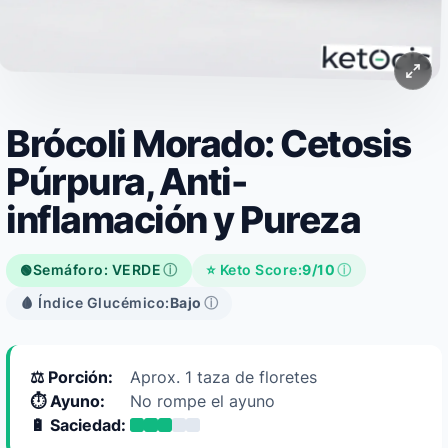
Brócoli Morado: Cetosis
Púrpura, Anti-
inflamación y Pureza
Semáforo: VERDE
ⓘ
⭐ Keto Score:
9/10
ⓘ
🟢
🩸 Índice Glucémico:
Bajo
ⓘ
⚖️ Porción:
Aprox. 1 taza de floretes
⏱️ Ayuno:
No rompe el ayuno
🔋 Saciedad: