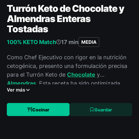
Turrón Keto de Chocolate y
Almendras Enteras
Tostadas
100% KETO Match
17 min
MEDIA
Como Chef Ejecutivo con rigor en la nutrición
cetogénica, presento una formulación precisa
para el Turrón Keto de
Chocolate
y
Almendras
. Esta receta ha sido optimizada
Ver más
para ofrecer un perfil macro impecable y una
experiencia sensorial superior, sin
comprometer los principios de la dieta. La
Cocinar
Guardar
exactitud en las mediciones y temperaturas es
clave para un resultado consistente y de alta
calidad.