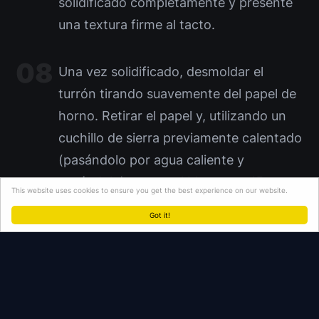
solidificado completamente y presente
una textura firme al tacto.
Una vez solidificado, desmoldar el
turrón tirando suavemente del papel de
horno. Retirar el papel y, utilizando un
cuchillo de sierra previamente calentado
(pasándolo por agua caliente y
secándolo), cortar el bloque en 15
This website uses cookies to ensure you get the best experience on our website.
porciones individuales, cada una de
Got it!
aproximadamente 32 gramos, para
obtener cortes limpios y precisos. Servir
inmediatamente o conservar en
refrigeración en un recipiente
hermético.