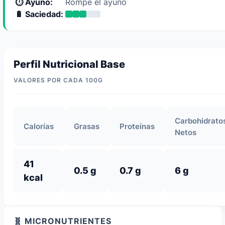
⏱️ Ayuno:
Rompe el ayuno
🔋 Saciedad:
Perfil Nutricional Base
VALORES POR CADA 100G
Carbohidrato
Calorías
Grasas
Proteínas
Netos
41
0.5 g
0.7 g
6 g
kcal
🧬 MICRONUTRIENTES