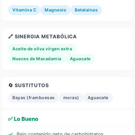
Vitamina C
Magnesio
Betalaínas
🔗 SINERGIA METABÓLICA
Aceite de oliva virgen extra
Nueces de Macadamia
Aguacate
🔄 SUSTITUTOS
Bayas (frambuesas
moras)
Aguacate
✅ Lo Bueno
Bajo contenido neto de carbohidratos