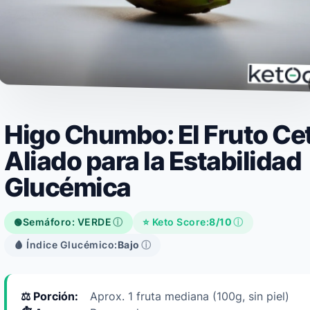
Higo Chumbo: El Fruto Ce
Aliado para la Estabilidad
Glucémica
Semáforo: VERDE
ⓘ
⭐ Keto Score:
8/10
ⓘ
🟢
🩸 Índice Glucémico:
Bajo
ⓘ
⚖️ Porción:
Aprox. 1 fruta mediana (100g, sin piel)