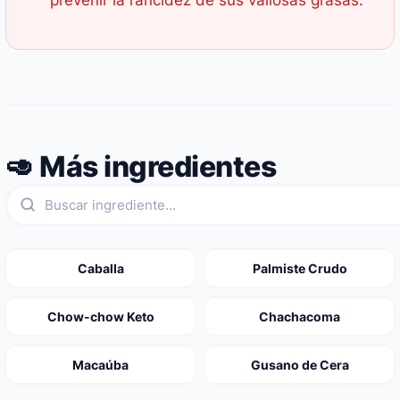
prevenir la rancidez de sus valiosas grasas.
🥑 Más ingredientes
Caballa
Palmiste Crudo
Chow-chow Keto
Chachacoma
Macaúba
Gusano de Cera