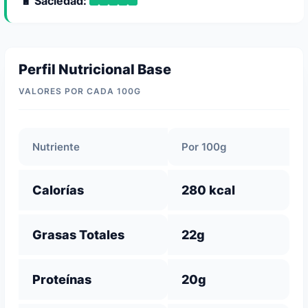
🔋 Saciedad:
Perfil Nutricional Base
VALORES POR CADA 100G
Nutriente
Por 100g
Calorías
280 kcal
Grasas Totales
22g
Proteínas
20g