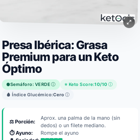
Presa Ibérica: Grasa
Premium para un Keto
Óptimo
Semáforo: VERDE
ⓘ
⭐ Keto Score:
10/10
ⓘ
🟢
🩸 Índice Glucémico:
Cero
ⓘ
Aprox. una palma de la mano (sin
⚖️ Porción:
dedos) o un filete mediano.
⏱️ Ayuno:
Rompe el ayuno