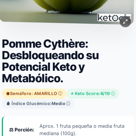
Pomme Cythère:
Desbloqueando su
Potencial Keto y
Metabólico.
Semáforo: AMARILLO
ⓘ
⭐ Keto Score:
4/10
ⓘ
🟡
🩸 Índice Glucémico:
Medio
ⓘ
Aprox. 1 fruta pequeña o media fruta
⚖️ Porción:
mediana (100g).