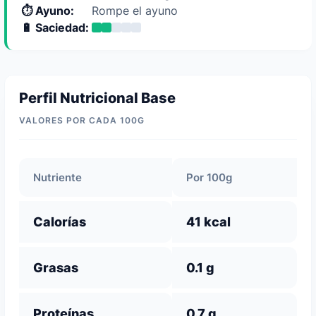
⏱️ Ayuno:
Rompe el ayuno
🔋 Saciedad:
Perfil Nutricional Base
VALORES POR CADA 100G
Nutriente
Por 100g
Calorías
41 kcal
Grasas
0.1 g
Proteínas
0.7 g