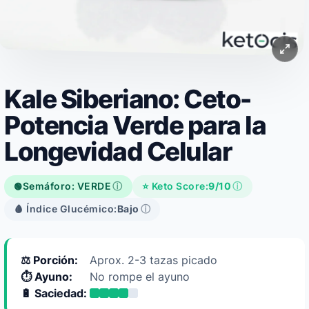
Kale Siberiano: Ceto-
Potencia Verde para la
Longevidad Celular
Semáforo: VERDE
ⓘ
⭐ Keto Score:
9/10
ⓘ
🟢
🩸 Índice Glucémico:
Bajo
ⓘ
⚖️ Porción:
Aprox. 2-3 tazas picado
⏱️ Ayuno:
No rompe el ayuno
🔋 Saciedad: