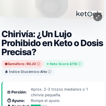
Chirivía: ¿Un Lujo
Prohibido en Keto o Dosis
Precisa?
Semáforo: ROJO
ⓘ
⭐ Keto Score:
2/10
ⓘ
🔴
🩸 Índice Glucémico:
Alto
ⓘ
Aprox. 2-3 trozos medianos o 1
⚖️ Porción:
chirivía pequeña.
⏱️ Ayuno:
Rompe el ayuno