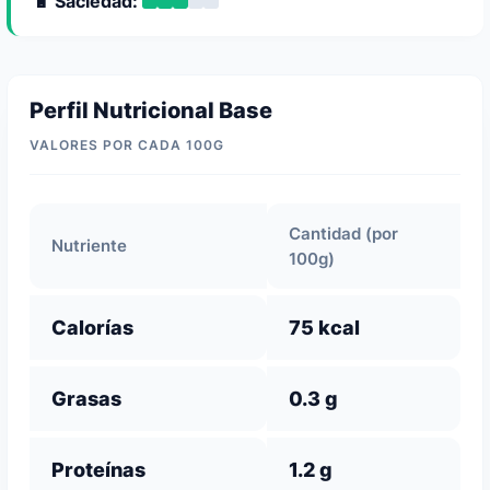
🔋 Saciedad:
Perfil Nutricional Base
VALORES POR CADA 100G
Cantidad (por
Nutriente
100g)
Calorías
75 kcal
Grasas
0.3 g
Proteínas
1.2 g