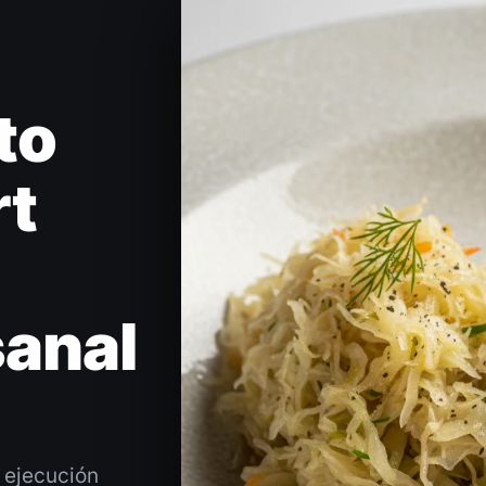
to
rt
n
sanal
a ejecución