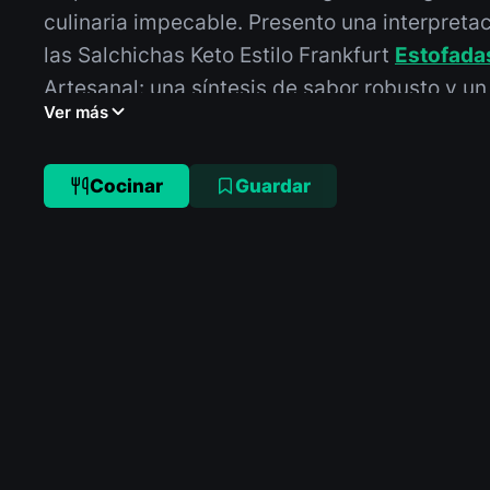
culinaria impecable. Presento una interpreta
las Salchichas Keto Estilo Frankfurt
Estofada
Artesanal: una síntesis de sabor robusto y un 
Ver más
macronutricional optimizado. Esta receta no
plato; es una estrategia nutricional, diseñada
grasas saludables y
proteínas de alta calida
Cocinar
Guardar
carbohidratos netos en un mínimo absoluto. 
calibrado para maximizar la biodisponibilidad
palatabilidad, asegurando que su ingesta sea
como funcionalmente superior.