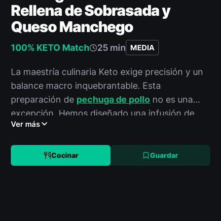
Rellena de Sobrasada y
Queso Manchego
100% KETO Match
25 min
MEDIA
La maestría culinaria Keto exige precisión y un
balance macro inquebrantable. Esta
preparación de
pechuga de pollo
no es una
excepción. Hemos diseñado una infusión de
Ver más
sabores mediterráneos con un perfil macro
impecable: pechuga de pollo rellena con la
intensidad de la sobrasada mallorquina y la
Cocinar
Guardar
riqueza del queso Manchego. Un
plato
principal
denso en nutrientes, optimizado para
su protocolo cetogénico, que no compromete
el sabor ni la estructura nutricional.