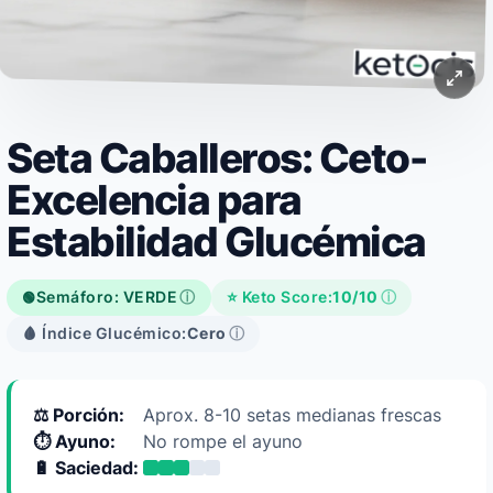
Seta Caballeros: Ceto-
Excelencia para
Estabilidad Glucémica
Semáforo: VERDE
ⓘ
⭐ Keto Score:
10/10
ⓘ
🟢
🩸 Índice Glucémico:
Cero
ⓘ
⚖️ Porción:
Aprox. 8-10 setas medianas frescas
⏱️ Ayuno:
No rompe el ayuno
🔋 Saciedad: