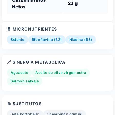
2.1 g
Netos
🧬 MICRONUTRIENTES
Selenio
Riboflavina (B2)
Niacina (B3)
🔗 SINERGIA METABÓLICA
Aguacate
Aceite de oliva virgen extra
Salmón salvaje
🔄 SUSTITUTOS
Seta Portobello
Champiñón crimini