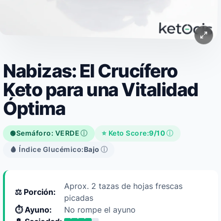
Nabizas: El Crucífero
Keto para una Vitalidad
Óptima
Semáforo: VERDE
ⓘ
⭐ Keto Score:
9/10
ⓘ
🟢
🩸 Índice Glucémico:
Bajo
ⓘ
Aprox. 2 tazas de hojas frescas
⚖️ Porción:
picadas
⏱️ Ayuno:
No rompe el ayuno