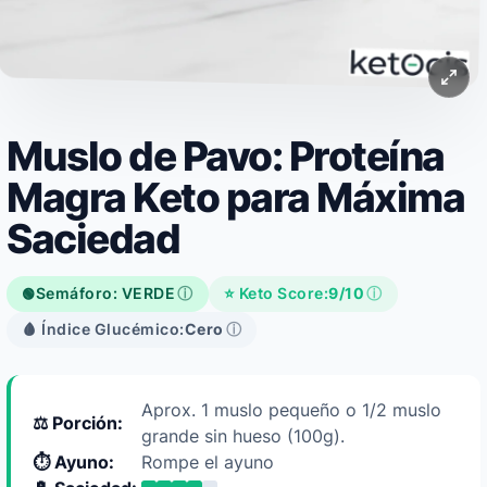
Muslo de Pavo: Proteína
Magra Keto para Máxima
Saciedad
Semáforo: VERDE
ⓘ
⭐ Keto Score:
9/10
ⓘ
🟢
🩸 Índice Glucémico:
Cero
ⓘ
Aprox. 1 muslo pequeño o 1/2 muslo
⚖️ Porción:
grande sin hueso (100g).
⏱️ Ayuno:
Rompe el ayuno