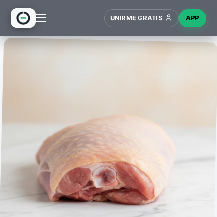
UNIRME GRATIS
APP
INICIO
RECETAS
HUB
NUEVO
WIKI