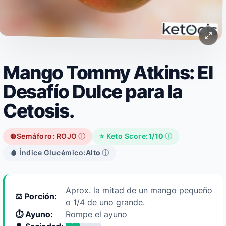
Mango Tommy Atkins: El
Desafío Dulce para la
Cetosis.
Semáforo: ROJO
ⓘ
⭐ Keto Score:
1/10
ⓘ
🔴
🩸 Índice Glucémico:
Alto
ⓘ
Aprox. la mitad de un mango pequeño
⚖️ Porción:
o 1/4 de uno grande.
⏱️ Ayuno:
Rompe el ayuno