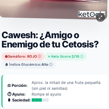
Cawesh: ¿Amigo o
Enemigo de tu Cetosis?
Semáforo: ROJO
ⓘ
⭐ Keto Score:
2/10
ⓘ
🔴
🩸 Índice Glucémico:
Alto
ⓘ
Aprox. la mitad de una fruta pequeña
⚖️ Porción:
(sin piel ni semillas)
⏱️ Ayuno:
Rompe el ayuno
🔋 Saciedad: