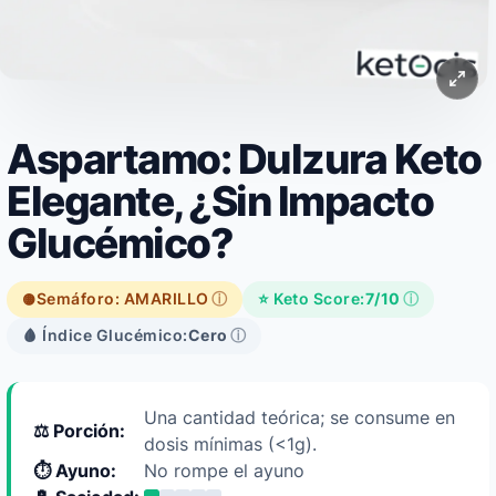
Aspartamo: Dulzura Keto
Elegante, ¿Sin Impacto
Glucémico?
Semáforo: AMARILLO
ⓘ
⭐ Keto Score:
7/10
ⓘ
🟡
🩸 Índice Glucémico:
Cero
ⓘ
Una cantidad teórica; se consume en
⚖️ Porción:
dosis mínimas (<1g).
⏱️ Ayuno:
No rompe el ayuno