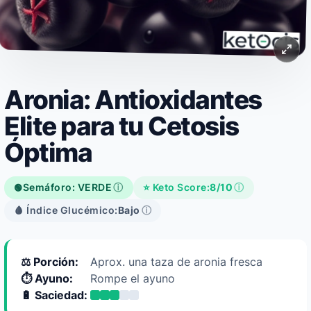
Aronia: Antioxidantes
Elite para tu Cetosis
Óptima
Semáforo: VERDE
ⓘ
⭐ Keto Score:
8/10
ⓘ
🟢
🩸 Índice Glucémico:
Bajo
ⓘ
⚖️ Porción:
Aprox. una taza de aronia fresca
⏱️ Ayuno:
Rompe el ayuno
🔋 Saciedad: