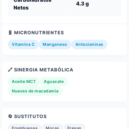
4.3 g
Netos
🧬 MICRONUTRIENTES
Vitamina C
Manganeso
Antocianinas
🔗 SINERGIA METABÓLICA
Aceite MCT
Aguacate
Nueces de macadamia
🔄 SUSTITUTOS
Frambuesas
Moras
Fresas