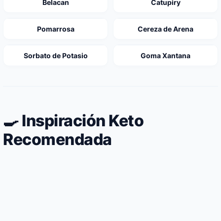
Belacan
Catupiry
Pomarrosa
Cereza de Arena
Sorbato de Potasio
Goma Xantana
🍳 Inspiración Keto
Recomendada
Hamburguesa de jabalí especiada envuelta
Sopa de almejas naturales clara cocinada
en hojas de lechuga viva
Ensalada Keto de Brotes Tiernos con
con un toque de vino
Carpaccio de Res y Alcaparras