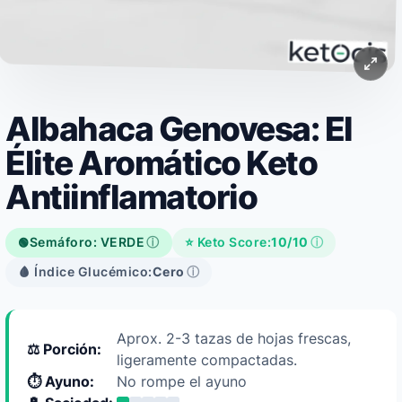
Albahaca Genovesa: El
Élite Aromático Keto
Antiinflamatorio
Semáforo: VERDE
ⓘ
⭐ Keto Score:
10/10
ⓘ
🟢
🩸 Índice Glucémico:
Cero
ⓘ
Aprox. 2-3 tazas de hojas frescas,
⚖️ Porción:
ligeramente compactadas.
⏱️ Ayuno:
No rompe el ayuno