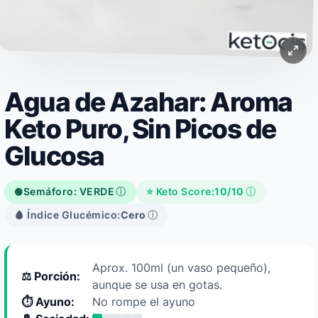
Agua de Azahar: Aroma
Keto Puro, Sin Picos de
Glucosa
Semáforo: VERDE
ⓘ
⭐ Keto Score:
10/10
ⓘ
🟢
🩸 Índice Glucémico:
Cero
ⓘ
Aprox. 100ml (un vaso pequeño),
⚖️ Porción:
aunque se usa en gotas.
⏱️ Ayuno:
No rompe el ayuno