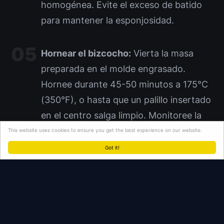
homogénea. Evite el exceso de batido
para mantener la esponjosidad.
Hornear el bizcocho:
Vierta la masa
preparada en el molde engrasado.
Hornee durante 45-50 minutos a 175°C
(350°F), o hasta que un palillo insertado
en el centro salga limpio. Monitoree la
cocción a partir de los 40 minutos para
This website uses cookies to ensure you get the best experience on our website.
evitar el sobrecocido.
Got it!
Enfriar y servir:
Retire el bizcocho del
horno y déjelo enfriar en el molde
durante 15 minutos. Luego, desmolde