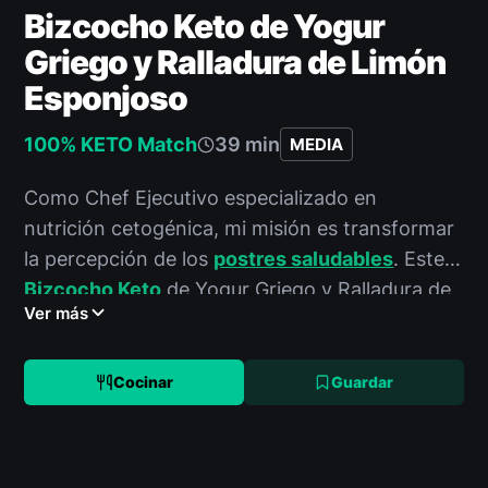
Bizcocho Keto de Yogur
Griego y Ralladura de Limón
Esponjoso
100% KETO Match
39 min
MEDIA
Como Chef Ejecutivo especializado en
nutrición cetogénica, mi misión es transformar
la percepción de los
postres saludables
. Este
Bizcocho Keto
de Yogur Griego y Ralladura de
Ver más
Limón Esponjoso no es una excepción. Hemos
diseñado una formulación precisa para
maximizar la textura y el sabor sin
Cocinar
Guardar
comprometer su perfil macro. Prepárense para
una experiencia culinaria elevada, diseñada
para su bienestar.