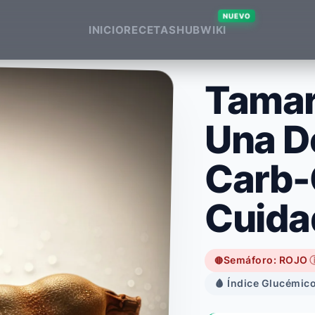
NUEVO
INICIO
RECETAS
HUB
WIKI
Tamar
Una D
Carb-
Cuida
Semáforo: ROJO
🔴
🩸 Índice Glucémico