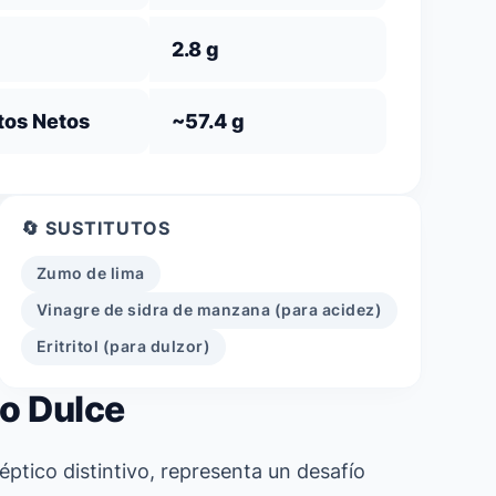
2.8 g
tos Netos
~57.4 g
🔄 SUSTITUTOS
Zumo de lima
Vinagre de sidra de manzana (para acidez)
Eritritol (para dulzor)
do Dulce
éptico distintivo, representa un desafío