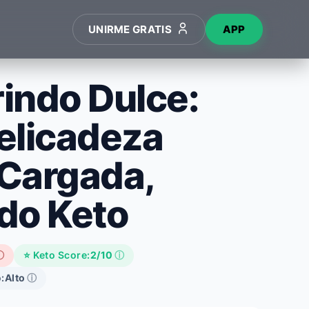
UNIRME GRATIS
APP
indo Dulce:
elicadeza
Cargada,
do Keto
ⓘ
⭐ Keto Score:
2/10
ⓘ
:
Alto
ⓘ