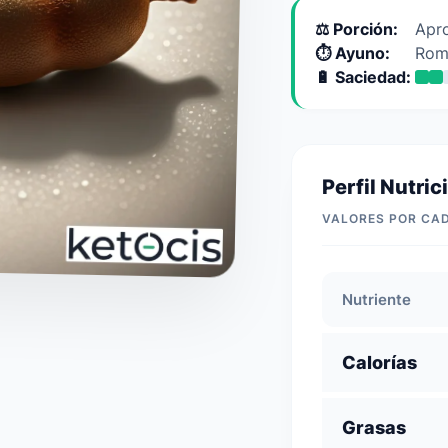
⚖️ Porción:
Apro
⏱️ Ayuno:
Rom
🔋 Saciedad:
Perfil Nutric
VALORES POR CA
Nutriente
Calorías
Grasas