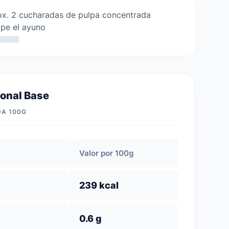
x. 2 cucharadas de pulpa concentrada
pe el ayuno
ional Base
DA 100G
Valor por 100g
239 kcal
0.6 g