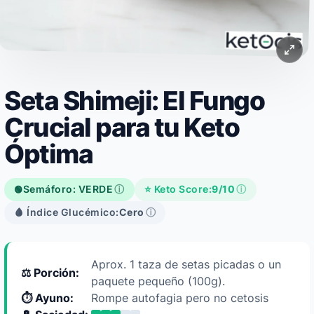
Seta Shimeji: El Fungo
Crucial para tu Keto
Óptima
Semáforo: VERDE
ⓘ
⭐ Keto Score:
9/10
ⓘ
🟢
🩸 Índice Glucémico:
Cero
ⓘ
Aprox. 1 taza de setas picadas o un
⚖️ Porción:
paquete pequeño (100g).
⏱️ Ayuno:
Rompe autofagia pero no cetosis