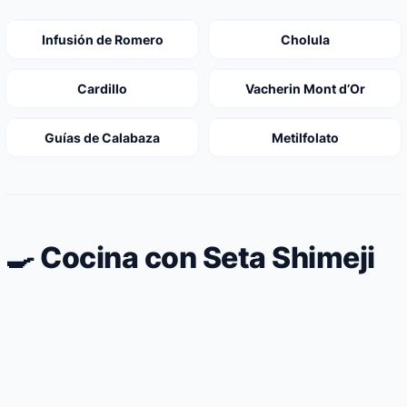
Infusión de Romero
Cholula
Cardillo
Vacherin Mont d’Or
Guías de Calabaza
Metilfolato
🍳 Cocina con Seta Shimeji
Estofado de pollo magro guisado con setas
Tortilla de claras de huevo con setas de
silvestres y vino blanco
Estofado de pollo magro con setas
cardo y orégano seco
silvestres y vino blanco