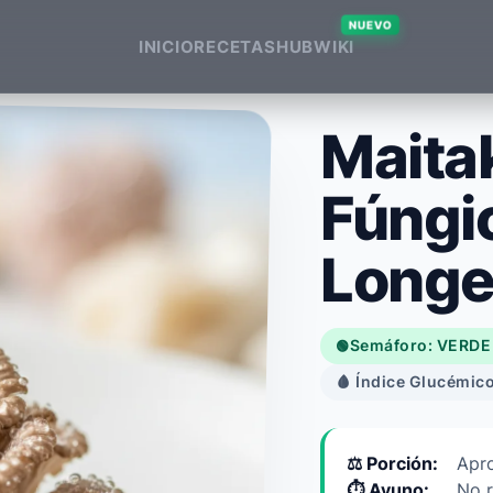
NUEVO
INICIO
RECETAS
HUB
WIKI
Maitak
Fúngic
Longe
Semáforo: VERDE
🟢
🩸 Índice Glucémico
⚖️ Porción:
Apro
⏱️ Ayuno:
No 