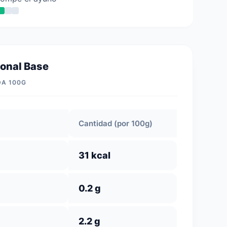
ional Base
DA 100G
Cantidad (por 100g)
31 kcal
0.2 g
2.2 g