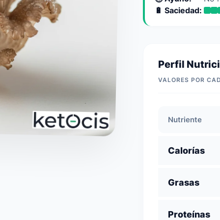
🔋 Saciedad:
Perfil Nutric
VALORES POR CA
Nutriente
Calorías
Grasas
Proteínas