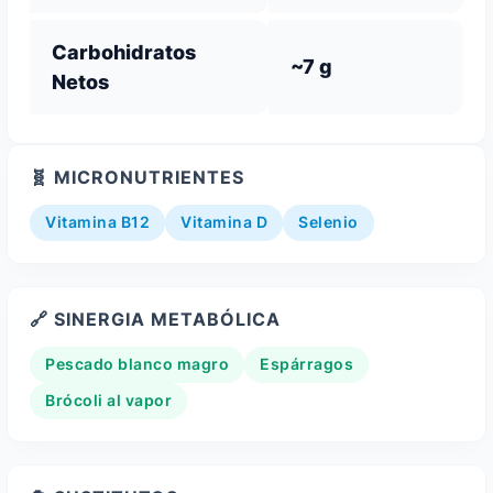
Carbohidratos
~7 g
Netos
🧬 MICRONUTRIENTES
Vitamina B12
Vitamina D
Selenio
🔗 SINERGIA METABÓLICA
Pescado blanco magro
Espárragos
Brócoli al vapor