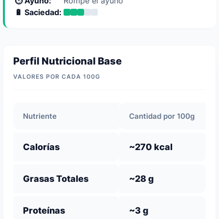
⏱️ Ayuno:
Rompe el ayuno
🔋 Saciedad:
Perfil Nutricional Base
VALORES POR CADA 100G
Nutriente
Cantidad por 100g
Calorías
~270 kcal
Grasas Totales
~28 g
Proteínas
~3 g