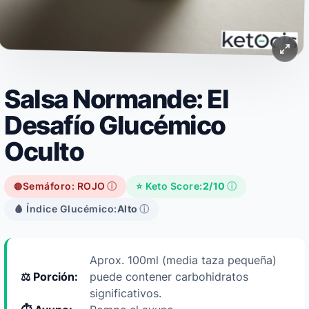
Salsa Normande: El
Desafío Glucémico
Oculto
Semáforo: ROJO
ⓘ
⭐ Keto Score:
2/10
ⓘ
🔴
🩸 Índice Glucémico:
Alto
ⓘ
Aprox. 100ml (media taza pequeña)
⚖️ Porción:
puede contener carbohidratos
significativos.