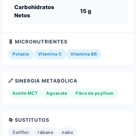
Carbohidratos
15 g
Netos
🧬 MICRONUTRIENTES
Potasio
Vitamina C
Vitamina B6
🔗 SINERGIA METABÓLICA
Aceite MCT
Aguacate
Fibra de psyllium
🔄 SUSTITUTOS
Coliflor
rábano
nabo