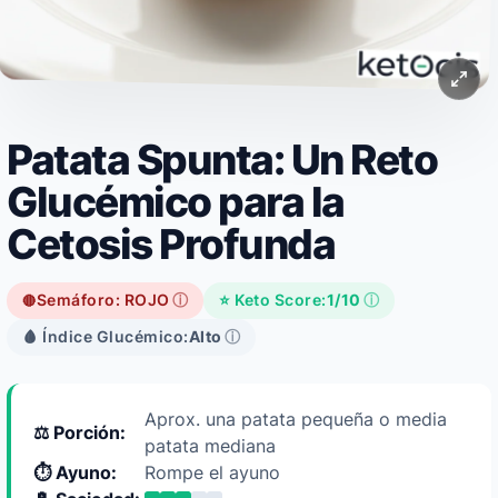
Patata Spunta: Un Reto
Glucémico para la
Cetosis Profunda
Semáforo: ROJO
ⓘ
⭐ Keto Score:
1/10
ⓘ
🔴
🩸 Índice Glucémico:
Alto
ⓘ
Aprox. una patata pequeña o media
⚖️ Porción:
patata mediana
⏱️ Ayuno:
Rompe el ayuno