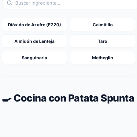
Dióxido de Azufre (E220)
Caimitillo
Almidón de Lenteja
Taro
Sanguinaria
Metheglin
🍳 Cocina con Patata Spunta
Ensaladilla cetogénica usando coliflor
Rábanos rojos fritos en mantequilla
cocida en lugar de patata blanca
Judías verdes planas hervidas servidas con
clarificada como patatas falsas