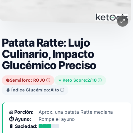
Patata Ratte: Lujo
Culinario, Impacto
Glucémico Preciso
Semáforo: ROJO
ⓘ
⭐ Keto Score:
2/10
ⓘ
🔴
🩸 Índice Glucémico:
Alto
ⓘ
⚖️ Porción:
Aprox. una patata Ratte mediana
⏱️ Ayuno:
Rompe el ayuno
🔋 Saciedad: