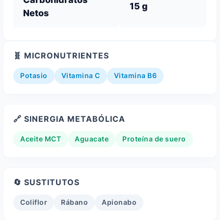
15 g
Netos
🧬 MICRONUTRIENTES
Potasio
Vitamina C
Vitamina B6
🔗 SINERGIA METABÓLICA
Aceite MCT
Aguacate
Proteína de suero
🔄 SUSTITUTOS
Coliflor
Rábano
Apionabo