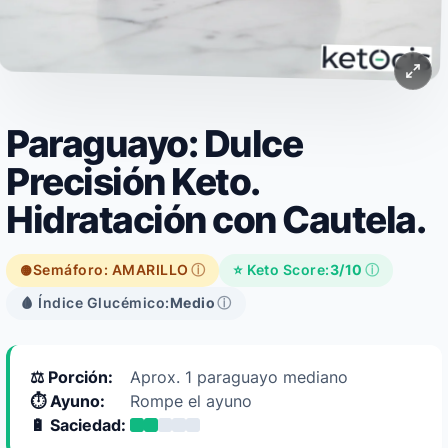
Paraguayo: Dulce
Precisión Keto.
Hidratación con Cautela.
Semáforo: AMARILLO
ⓘ
⭐ Keto Score:
3/10
ⓘ
🟡
🩸 Índice Glucémico:
Medio
ⓘ
⚖️ Porción:
Aprox. 1 paraguayo mediano
⏱️ Ayuno:
Rompe el ayuno
🔋 Saciedad: