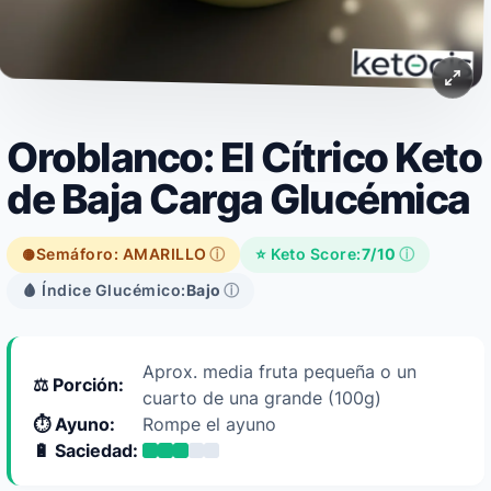
Oroblanco: El Cítrico Keto
de Baja Carga Glucémica
Semáforo: AMARILLO
ⓘ
⭐ Keto Score:
7/10
ⓘ
🟡
🩸 Índice Glucémico:
Bajo
ⓘ
Aprox. media fruta pequeña o un
⚖️ Porción:
cuarto de una grande (100g)
⏱️ Ayuno:
Rompe el ayuno
🔋 Saciedad: