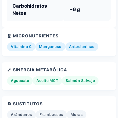
Carbohidratos
~6 g
Netos
🧬 MICRONUTRIENTES
Vitamina C
Manganeso
Antocianinas
🔗 SINERGIA METABÓLICA
Aguacate
Aceite MCT
Salmón Salvaje
🔄 SUSTITUTOS
Arándanos
Frambuesas
Moras