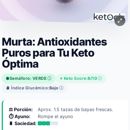
Murta: Antioxidantes
Puros para Tu Keto
Óptima
Semáforo: VERDE
ⓘ
⭐ Keto Score:
8/10
ⓘ
🟢
🩸 Índice Glucémico:
Bajo
ⓘ
⚖️ Porción:
Aprox. 1.5 tazas de bayas frescas.
⏱️ Ayuno:
Rompe el ayuno
🔋 Saciedad: