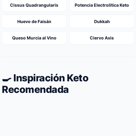
Cissus Quadrangularis
Potencia Electrolítica Keto
Huevo de Faisán
Dukkah
Queso Murcia al Vino
Ciervo Axis
🍳 Inspiración Keto
Recomendada
Salmón pochado en caldo de verduras
Coliflor al vapor aliñada con aceite de oliva
depurativo natural
Sardinas al limón asadas en cazuela de
y vinagre
barro