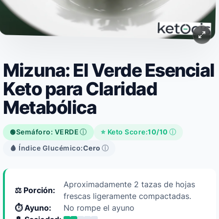
Mizuna: El Verde Esencial
Keto para Claridad
Metabólica
Semáforo: VERDE
ⓘ
⭐ Keto Score:
10/10
ⓘ
🟢
🩸 Índice Glucémico:
Cero
ⓘ
Aproximadamente 2 tazas de hojas
⚖️ Porción:
frescas ligeramente compactadas.
⏱️ Ayuno:
No rompe el ayuno