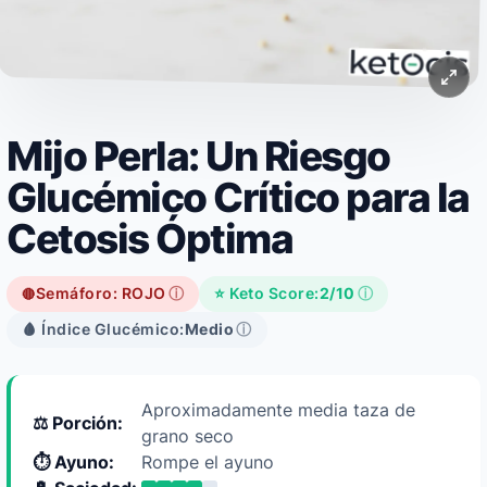
Mijo Perla: Un Riesgo
Glucémico Crítico para la
Cetosis Óptima
Semáforo: ROJO
ⓘ
⭐ Keto Score:
2/10
ⓘ
🔴
🩸 Índice Glucémico:
Medio
ⓘ
Aproximadamente media taza de
⚖️ Porción:
grano seco
⏱️ Ayuno:
Rompe el ayuno