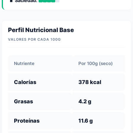
🔋 Saciedad:
Perfil Nutricional Base
VALORES POR CADA 100G
Nutriente
Por 100g (seco)
Calorías
378 kcal
Grasas
4.2 g
Proteínas
11.6 g