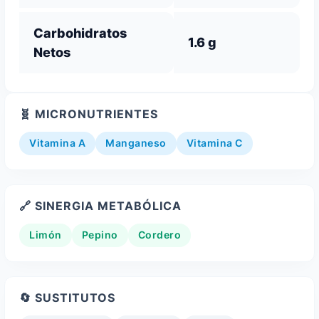
Carbohidratos
1.6 g
Netos
🧬 MICRONUTRIENTES
Vitamina A
Manganeso
Vitamina C
🔗 SINERGIA METABÓLICA
Limón
Pepino
Cordero
🔄 SUSTITUTOS