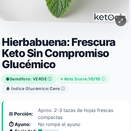
Hierbabuena: Frescura
Keto Sin Compromiso
Glucémico
Semáforo: VERDE
ⓘ
⭐ Keto Score:
10/10
ⓘ
🟢
🩸 Índice Glucémico:
Cero
ⓘ
Aprox. 2-3 tazas de hojas frescas
⚖️ Porción:
compactas
⏱️ Ayuno:
No rompe el ayuno