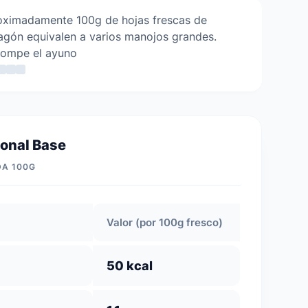
oximadamente 100g de hojas frescas de
agón equivalen a varios manojos grandes.
rompe el ayuno
ional Base
DA 100G
Valor (por 100g fresco)
50 kcal