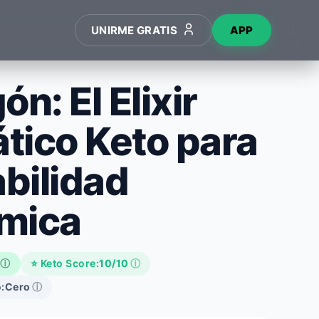
UNIRME GRATIS
APP
ón: El Elixir
tico Keto para
abilidad
mica
ⓘ
⭐ Keto Score:
10/10
ⓘ
:
Cero
ⓘ