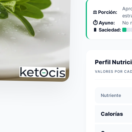
Apr
⚖️ Porción:
estr
⏱️ Ayuno:
No 
🔋 Saciedad:
Perfil Nutric
VALORES POR CA
Nutriente
Calorías