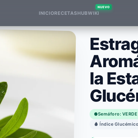
NUEVO
INICIO
RECETAS
HUB
WIKI
Estrag
Aromá
la Est
Glucé
Semáforo: VERDE
🟢
🩸 Índice Glucémico