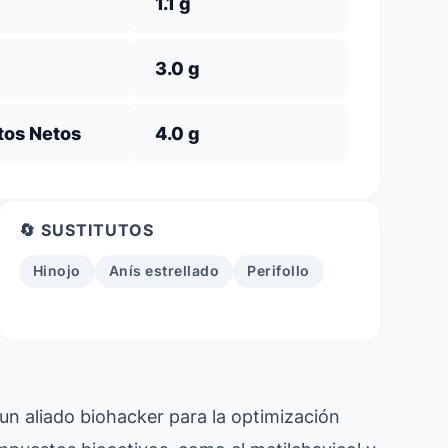
1.1 g
3.0 g
tos Netos
4.0 g
🔄 SUSTITUTOS
Hinojo
Anís estrellado
Perifollo
 un aliado biohacker para la optimización