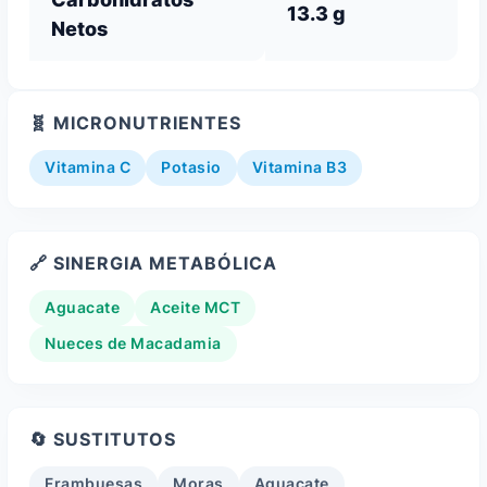
13.3 g
Netos
🧬 MICRONUTRIENTES
Vitamina C
Potasio
Vitamina B3
🔗 SINERGIA METABÓLICA
Aguacate
Aceite MCT
Nueces de Macadamia
🔄 SUSTITUTOS
Frambuesas
Moras
Aguacate