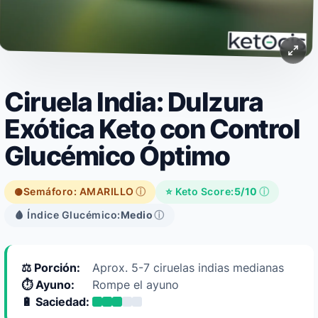
Ciruela India: Dulzura
Exótica Keto con Control
Glucémico Óptimo
Semáforo: AMARILLO
ⓘ
⭐ Keto Score:
5/10
ⓘ
🟡
🩸 Índice Glucémico:
Medio
ⓘ
⚖️ Porción:
Aprox. 5-7 ciruelas indias medianas
⏱️ Ayuno:
Rompe el ayuno
🔋 Saciedad: