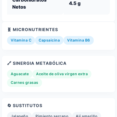
4.5 g
Netos
🧬 MICRONUTRIENTES
Vitamina C
Capsaicina
Vitamina B6
🔗 SINERGIA METABÓLICA
Aguacate
Aceite de oliva virgen extra
Carnes grasas
🔄 SUSTITUTOS
Jalapeño
Pimiento serrano
Ají amarillo