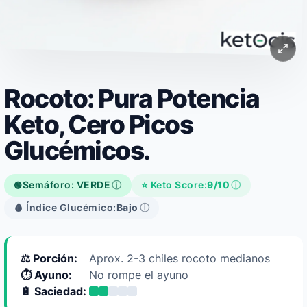
Rocoto: Pura Potencia
Keto, Cero Picos
Glucémicos.
Semáforo: VERDE
ⓘ
⭐ Keto Score:
9/10
ⓘ
🟢
🩸 Índice Glucémico:
Bajo
ⓘ
⚖️ Porción:
Aprox. 2-3 chiles rocoto medianos
⏱️ Ayuno:
No rompe el ayuno
🔋 Saciedad: