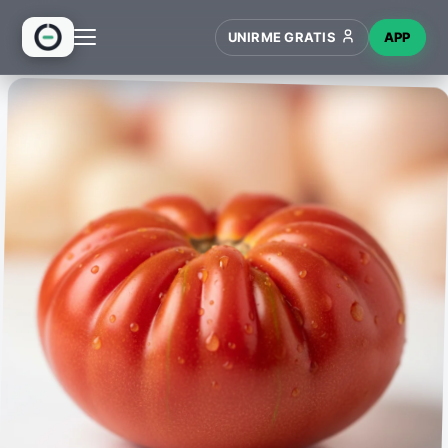
UNIRME GRATIS
APP
INICIO
RECETAS
HUB
NUEVO
WIKI