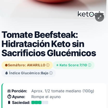
Tomate Beefsteak:
Hidratación Keto sin
Sacrificios Glucémicos
Semáforo: AMARILLO
ⓘ
⭐ Keto Score:
7/10
ⓘ
🟡
🩸 Índice Glucémico:
Bajo
ⓘ
⚖️ Porción:
Aprox. 1/2 tomate mediano (100g)
⏱️ Ayuno:
Rompe el ayuno
🔋 Saciedad: