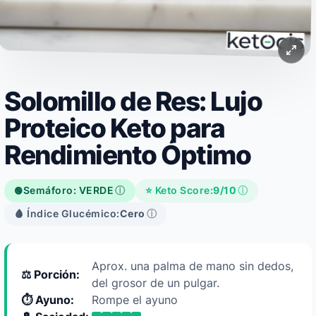
Solomillo de Res: Lujo
Proteico Keto para
Rendimiento Óptimo
Semáforo: VERDE
ⓘ
⭐ Keto Score:
9/10
ⓘ
🟢
🩸 Índice Glucémico:
Cero
ⓘ
Aprox. una palma de mano sin dedos,
⚖️ Porción:
del grosor de un pulgar.
⏱️ Ayuno:
Rompe el ayuno