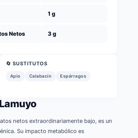
1 g
tos Netos
3 g
🔄 SUSTITUTOS
Apio
Calabacín
Espárragos
o Lamuyo
dratos netos extraordinariamente bajo, es un
génica. Su impacto metabólico es