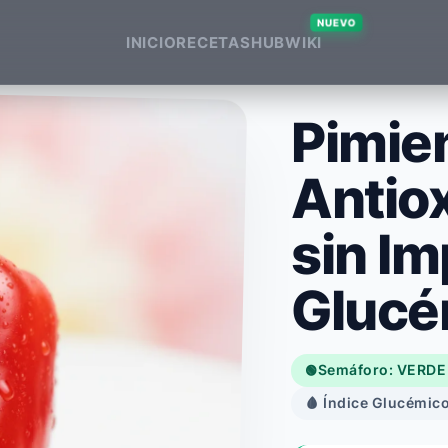
NUEVO
INICIO
RECETAS
HUB
WIKI
Pimie
Antio
sin I
Glucé
Semáforo: VERDE
🟢
🩸 Índice Glucémico