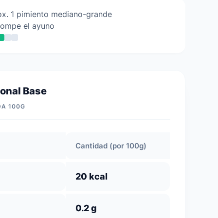
ox. 1 pimiento mediano-grande
rompe el ayuno
ional Base
DA 100G
Cantidad (por 100g)
20 kcal
0.2 g