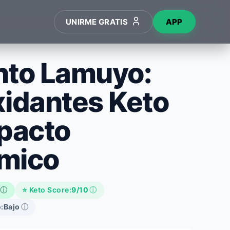
UNIRME GRATIS
APP
nto Lamuyo:
xidantes Keto
mpacto
mico
ⓘ
⭐ Keto Score:
9/10
ⓘ
:
Bajo
ⓘ