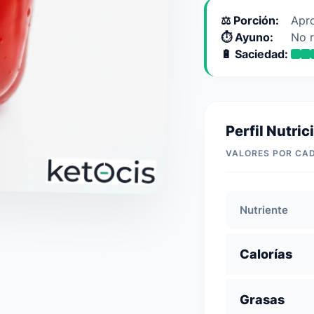
⚖️ Porción:
Apr
⏱️ Ayuno:
No 
🔋 Saciedad:
Perfil Nutric
VALORES POR CA
Nutriente
Calorías
Grasas