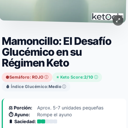
Mamoncillo: El Desafío
Glucémico en su
Régimen Keto
Semáforo: ROJO
ⓘ
⭐ Keto Score:
2/10
ⓘ
🔴
🩸 Índice Glucémico:
Medio
ⓘ
⚖️ Porción:
Aprox. 5-7 unidades pequeñas
⏱️ Ayuno:
Rompe el ayuno
🔋 Saciedad: